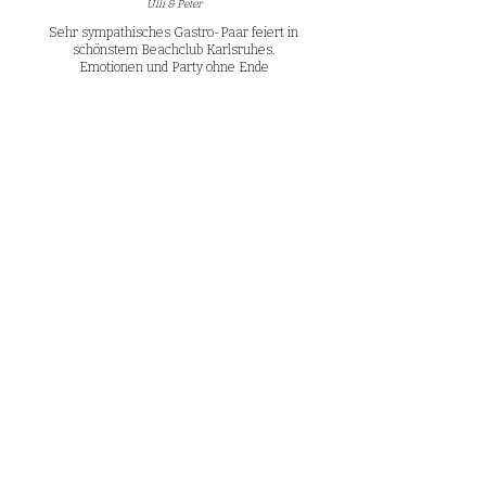
Ulli & Peter
Sehr sympathisches Gastro-Paar feiert in
schönstem Beachclub Karlsruhes.
Emotionen und Party ohne Ende
Emotionale Hochzeit in Landshut
Dani & Sebi
Emotionen Pur im Forster am See